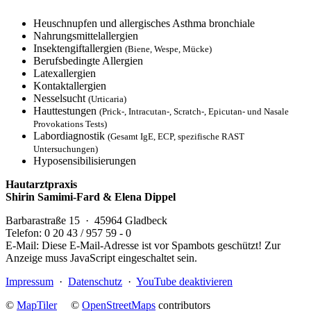
Heuschnupfen und allergisches Asthma bronchiale
Nahrungsmittelallergien
Insektengiftallergien
(Biene, Wespe, Mücke)
Berufsbedingte Allergien
Latexallergien
Kontaktallergien
Nesselsucht
(Urticaria)
Hauttestungen
(Prick-, Intracutan-, Scratch-, Epicutan- und Nasale
Provokations Tests)
Labordiagnostik
(Gesamt IgE, ECP, spezifische RAST
Untersuchungen)
Hyposensibilisierungen
Hautarztpraxis
Shirin Samimi-Fard & Elena Dippel
Barbarastraße 15 · 45964 Gladbeck
Telefon: 0 20 43 / 957 59 - 0
E-Mail:
Diese E-Mail-Adresse ist vor Spambots geschützt! Zur
Anzeige muss JavaScript eingeschaltet sein.
Impressum
·
Datenschutz
·
YouTube deaktivieren
©
MapTiler
©
OpenStreetMaps
contributors