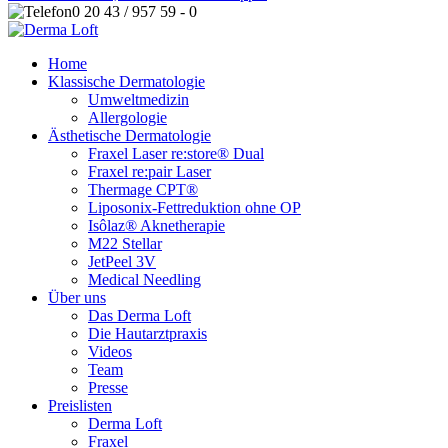
0 20 43 / 957 59 - 0
Home
Klassische Dermatologie
Umweltmedizin
Allergologie
Ästhetische Dermatologie
Fraxel Laser re:store® Dual
Fraxel re:pair Laser
Thermage CPT®
Liposonix-Fettreduktion ohne OP
Isôlaz® Aknetherapie
M22 Stellar
JetPeel 3V
Medical Needling
Über uns
Das Derma Loft
Die Hautarztpraxis
Videos
Team
Presse
Preislisten
Derma Loft
Fraxel