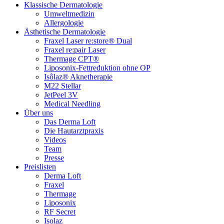
Klassische Dermatologie
Umweltmedizin
Allergologie
Ästhetische Dermatologie
Fraxel Laser re:store® Dual
Fraxel re:pair Laser
Thermage CPT®
Liposonix-Fettreduktion ohne OP
Isôlaz® Aknetherapie
M22 Stellar
JetPeel 3V
Medical Needling
Über uns
Das Derma Loft
Die Hautarztpraxis
Videos
Team
Presse
Preislisten
Derma Loft
Fraxel
Thermage
Liposonix
RF Secret
Isolaz