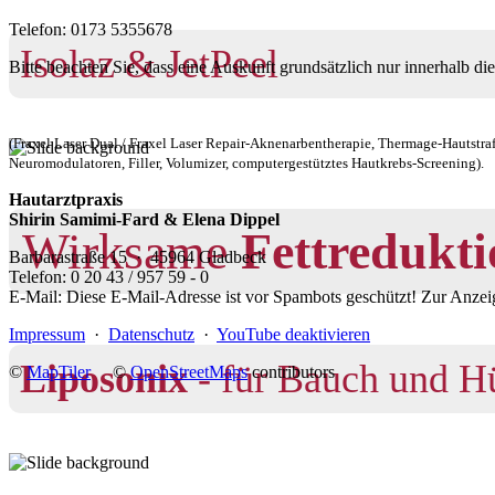
Telefon: 0173 5355678
Isolaz & JetPeel
Bitte beachten Sie, dass eine Auskunft grundsätzlich nur innerhalb die
(Fraxel Laser Dual / Fraxel Laser Repair-Aknenarbentherapie, Thermage-Hautstr
Neuromodulatoren, Filler, Volumizer, computergestütztes Hautkrebs-Screening).
Hautarztpraxis
Shirin Samimi-Fard & Elena Dippel
Wirksame
Fettredukt
Barbarastraße 15 · 45964 Gladbeck
Telefon: 0 20 43 / 957 59 - 0
E-Mail:
Diese E-Mail-Adresse ist vor Spambots geschützt! Zur Anzeig
Impressum
·
Datenschutz
·
YouTube deaktivieren
Liposonix
- für Bauch und H
©
MapTiler
©
OpenStreetMaps
contributors