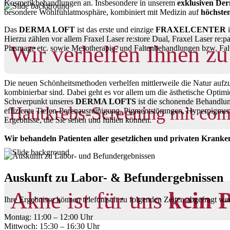
Kosmetikbehandlungen an. Insbesondere in unserem
exklusiven De
besondere Wohlfühlatmosphäre, kombiniert mit Medizin auf
höchste
Das
DERMA LOFT
ist das erste und einzige
FRAXELCENTER
i
Hierzu zählen vor allem Fraxel Laser re:store Dual, Fraxel Laser re:
Wir verhelfen Ihnen z
Plasmage etc. sowie Mesotherapie- und Faltenbehandlungen bzw. Falte
Die neuen Schönheitsmethoden verhelfen mittlerweile die Natur aufzu
kombinierbar sind. Dabei geht es vor allem um die ästhetische Optimie
Schwerpunkt unseres
DERMA LOFTS
ist die schonende Behandlun
Hautkrebs-Screening mit com
effiziente Tiefen-Porenausreinigung, Pigmentstörungen, Hyper­pigme
Ergebnisse, die Sie sehen und fühlen können.
Wir behandeln Patienten aller gesetzlichen und privaten Kranke
Auskunft zu Labor- & Befund­ergebnissen
Akne ist für uns
kein 
Ihre Ergebnisse können telefonisch zu folgenden Zeiten abgefragt we
Montag: 11:00 – 12:00 Uhr
Mittwoch: 15:30 – 16:30 Uhr