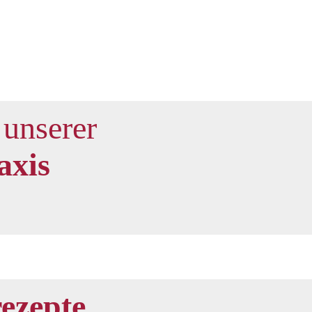
unserer
axis
ezepte
...