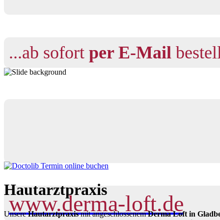
...ab sofort
per E-Mail
bestel
Termin online buchen
Hautarztpraxis
www.derma-loft.de
Unsere
Hautarztpraxis
mit angeschlossenem
Derma Loft in Gladb