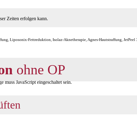
ser Zeiten erfolgen kann.
affung, Liposonix-Fettreduktion, Isolaz-Aknetherapie, Agnes-Hautstraffung, JetP
ion
ohne OP
e muss JavaScript eingeschaltet sein.
üften