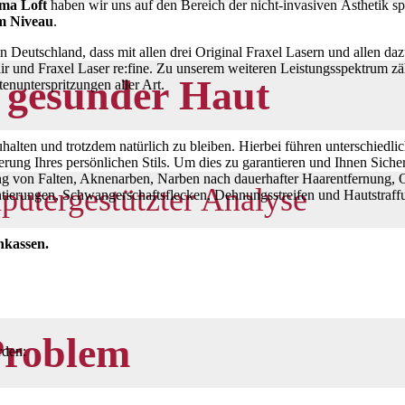
rma Loft
haben wir uns auf den Bereich der nicht-invasiven Ästhetik spe
m Niveau
.
n Deutschland, dass mit allen drei Original Fraxel Lasern und allen da
pair und Fraxel Laser re:fine. Zu unserem weiteren Leistungsspektrum 
u
gesunder Haut
nunterspritzungen aller Art.
halten und trotzdem natürlich zu bleiben. Hierbei führen unterschied
rung Ihres persönlichen Stils. Um dies zu garantieren und Ihnen Sicherh
g von Falten, Aknenarben, Narben nach dauerhafter Haarentfernung, O
putergestützter Analyse
ntierungen, Schwangerschaftsflecken, Dehnungsstreifen und Hautstraff
nkassen.
Problem
rden: