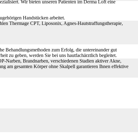
zialisiert. Wir bieten unseren Patienten im Derma Loft eine
zugehörigen Handstücken arbeitet.
zählen Thermage CPT, Liposonix, Agnes-Hautstraffungs­therapie,
liche Behandlungsmethoden zum Erfolg, die untereinander gut
eit zu geben, werden Sie bei uns hautfachärztlich begleitet.
P-Narben, Brandnarben, ver­schiedenen Stadien aktiver Akne,
ung am gesamten Körper ohne Skalpell garantieren Ihnen effektive